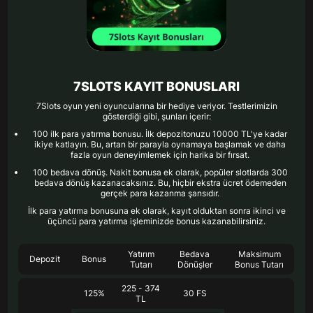
7SLOTS KAYIT BONUSLARI
7Slots oyun yeni oyuncularına bir hediye veriyor. Testlerimizin
gösterdiği gibi, şunları içerir:
100 ilk para yatırma bonusu. İlk depozitonuzu 10000 TL'ye kadar
ikiye katlayın. Bu, artan bir parayla oynamaya başlamak ve daha
fazla oyun deneyimlemek için harika bir fırsat.
100 bedava dönüş. Nakit bonusa ek olarak, popüler slotlarda 300
bedava dönüş kazanacaksınız. Bu, hiçbir ekstra ücret ödemeden
gerçek para kazanma şansıdır.
İlk para yatırma bonusuna ek olarak, kayıt olduktan sonra ikinci ve
üçüncü para yatırma işleminizde bonus kazanabilirsiniz.
Yatırım
Bedava
Maksimum
Depozit
Bonus
Tutarı
Dönüşler
Bonus Tutarı
225 - 374
125%
30 FS
TL