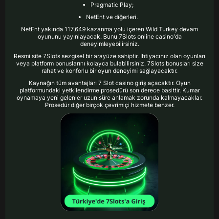
Pragmatic Play;
NetEnt ve diğerleri.
NetEnt yakında 117,649 kazanma yolu içeren Wild Turkey devam
oyununu yayınlayacak. Bunu 7Slots online casino'da
deneyimleyebilirsiniz.
Resmi site 7Slots sezgisel bir arayüze sahiptir. İhtiyacınız olan oyunları
veya platform bonuslarını kolayca bulabilirsiniz. 7Slots bonusları size
rahat ve konforlu bir oyun deneyimi sağlayacaktır.
Kaynağın tüm avantajları 7 Slot casino giriş açacaktır. Oyun
platformundaki yetkilendirme prosedürü son derece basittir. Kumar
oynamaya yeni gelenler uzun süre anlamak zorunda kalmayacaklar.
Prosedür diğer birçok çevrimiçi hizmete benzer.