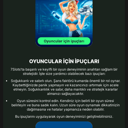
OYUNCULAR IÇIN IPUÇLARI
7Slots'ta başarılı ve keyifli bir oyun deneyiminin anahtarı sağlam bir
stratejidir. İşte size yardımcı olabilecek bazı ipuçları:
Soğukkanlı ve sabırlı olun. Şans faktörü kumarda önemli bir rol oynar.
Kaybettiğinizde panik yapmayın ve kazancınızı artırmak için acele
etmeyin. Soğukkanlılık ve sabır, daha mantıklı ve stratejik kararlar
almanızı sağlayacaktır.
Oyun süresini kontrol edin. Kendiniz için belirli bir oyun süresi
belirleyin ve buna sadık kalın. Uzun süre oyun oynamak dikkatinizin
dağılmasına ve hatalar yapmanıza neden olabilir.
Bu ipuçlarını uygulayarak oyun deneyiminizi geliştirebilirsiniz.