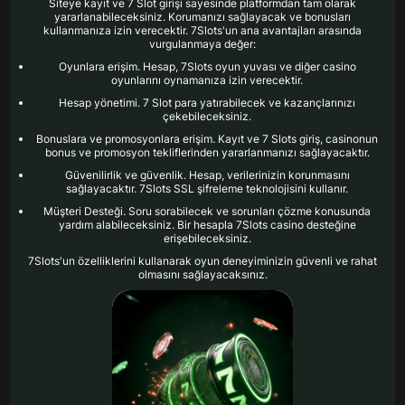
Siteye kayıt ve 7 Slot girişi sayesinde platformdan tam olarak
yararlanabileceksiniz. Korumanızı sağlayacak ve bonusları
kullanmanıza izin verecektir. 7Slots'un ana avantajları arasında
vurgulanmaya değer:
Oyunlara erişim. Hesap, 7Slots oyun yuvası ve diğer casino
oyunlarını oynamanıza izin verecektir.
Hesap yönetimi. 7 Slot para yatırabilecek ve kazançlarınızı
çekebileceksiniz.
Bonuslara ve promosyonlara erişim. Kayıt ve 7 Slots giriş, casinonun
bonus ve promosyon tekliflerinden yararlanmanızı sağlayacaktır.
Güvenilirlik ve güvenlik. Hesap, verilerinizin korunmasını
sağlayacaktır. 7Slots SSL şifreleme teknolojisini kullanır.
Müşteri Desteği. Soru sorabilecek ve sorunları çözme konusunda
yardım alabileceksiniz. Bir hesapla 7Slots casino desteğine
erişebileceksiniz.
7Slots'un özelliklerini kullanarak oyun deneyiminizin güvenli ve rahat
olmasını sağlayacaksınız.